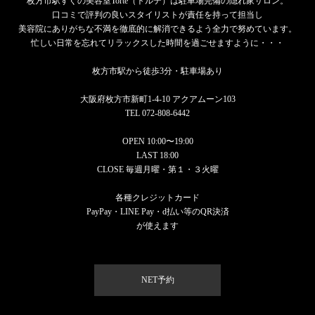
枚方市駅すぐの美容室Torte（トルテ）は駐車場完備の隠れ家サロン。
口コミで評判の良いスタイリストが責任を持って担当し
美容院にありがちな不満を徹底的に解消できるよう全力で努めています。
忙しい日常を忘れてリラックスした時間を過ごせますように・・・
枚方市駅から徒歩3分・駐車場あり
大阪府枚方市新町1-4-10 アクアムーン103
TEL 072-808-6442
OPEN 10:00〜19:00
LAST 18:00
CLOSE 毎週月曜・第１・３火曜
各種クレジットカード
PayPay・LINE Pay・d払い等のQR決済
が使えます
NET予約