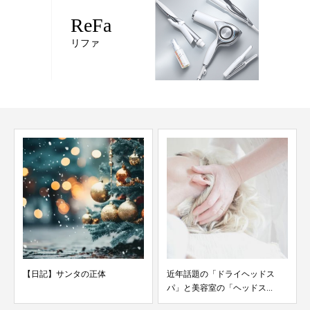
ReFa
リファ
体
近年話題の「ドライヘッドス
【日記】東京観光（前編）
パ」と美容室の「ヘッドス...
本一高いところへ〜