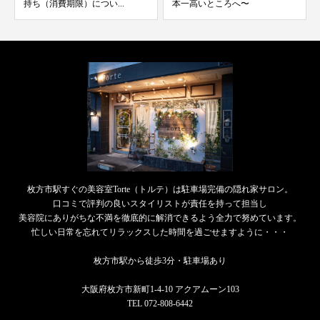
本一高いところへ〜
Torteの自信作、新...
枚方市駅すぐの美容室Torte（トルテ）は駐車場完備の隠れ家サロン。
口コミで評判の良いスタイリストが責任を持って担当し
美容院にありがちな不満を徹底的に解消できるよう全力で努めています。
忙しい日常を忘れてリラックスした時間を過ごせますように・・・
枚方市駅から徒歩3分・駐車場あり
大阪府枚方市新町1-4-10 アクアムーン103
TEL 072-808-6442