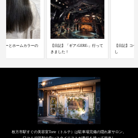
【日記】「ギア-GERE-」行って
【日記】コケリウムのある暮ら
きました！
し
枚方市駅すぐの美容室Torte（トルテ）は駐車場完備の隠れ家サロン。
口コミで評判の良いスタイリストが責任を持って担当し