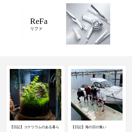
ReFa
リファ
【日記】コケリウムのある暮ら
【日記】海の日の集い