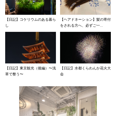
【日記】コケリウムのある暮ら
【ヘアドネーション】髪の寄付
し
をされる方へ、必ずご一...
【日記】東京観光（後編）〜浅
【日記】水都くらわんか花火大
草で整う〜
会