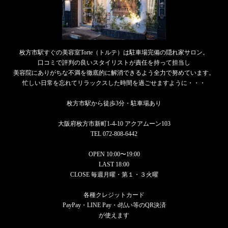
枚方市駅すぐの美容室Torte（トルテ）は駐車場完備の隠れ家サロン。
口コミで評判の良いスタイリストが責任を持って担当し
美容院にありがちな不満を徹底的に解消できるよう全力で努めています。
忙しい日常を忘れてリラックスした時間を過ごせますように・・・
枚方市駅から徒歩3分・駐車場あり
大阪府枚方市新町1-4-10 アクアムーン103
TEL 072-808-6442
OPEN 10:00〜19:00
LAST 18:00
CLOSE 毎週月曜・第１・３火曜
各種クレジットカード
PayPay・LINE Pay・d払い等のQR決済
が使えます