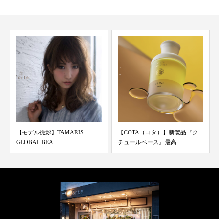
S
【COTA（コタ）】新製品『ク
【こだわり】美容室では当た
チュールベース』最高...
前のことを「あえてやら...