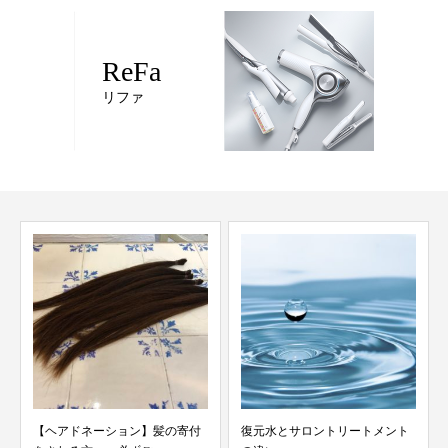
ReFa
リファ
付
復元水とサロントリートメント
【モデル撮影】TAMARIS