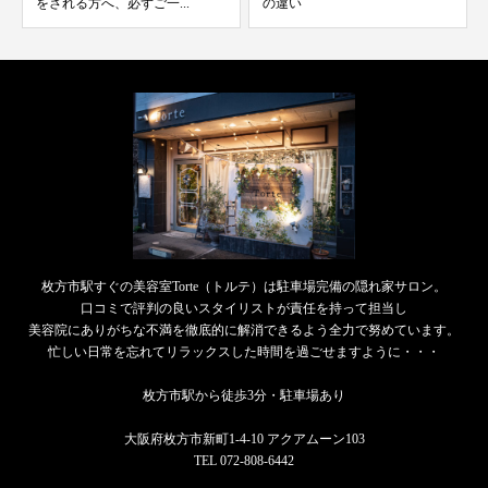
の違い
GLOBAL BEA...
枚方市駅すぐの美容室Torte（トルテ）は駐車場完備の隠れ家サロン。
口コミで評判の良いスタイリストが責任を持って担当し
美容院にありがちな不満を徹底的に解消できるよう全力で努めています。
忙しい日常を忘れてリラックスした時間を過ごせますように・・・
枚方市駅から徒歩3分・駐車場あり
大阪府枚方市新町1-4-10 アクアムーン103
TEL 072-808-6442