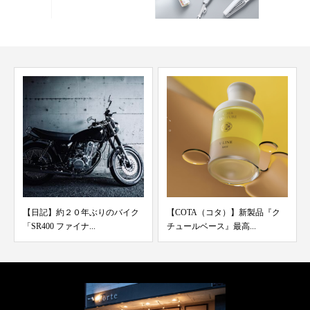
イク
【COTA（コタ）】新製品『ク
【日記】コケリウムのある暮ら
チュールベース』最高...
し